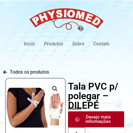
Início
Produtos
Sobre
Contato
Todos os produtos
Tala PVC p/
polegar –
DILEPÉ
(
Saúde
)
Desejo mais
informações