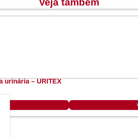
Veja também
ia urinária – URITEX
es