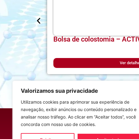
Bolsa de colostomia – ACTI
Ver detalh
Valorizamos sua privacidade
Utilizamos cookies para aprimorar sua experiência de
navegação, exibir anúncios ou conteúdo personalizado e
Endereço
analisar nosso tráfego. Ao clicar em “Aceitar todos”, você
concorda com nosso uso de cookies.
R. Buenos Aires, 40 – Vila Maia
Guarujá, 11410-010, BR