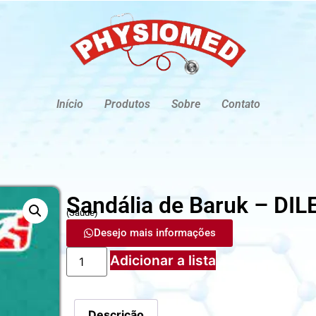
Início
Produtos
Sobre
Contato
Sandália de Baruk – DIL
(
Saúde
)
Desejo mais informações
Adicionar a lista
Descrição