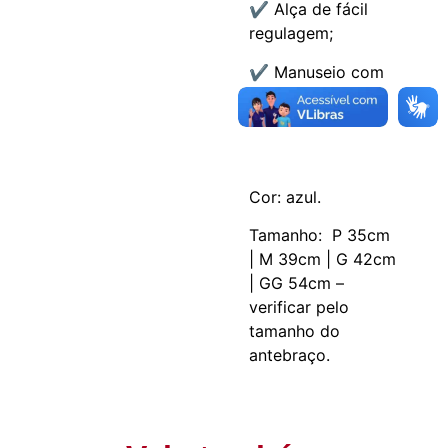
✔ Alça de fácil
regulagem;
✔ Manuseio com
apenas uma das
mãos.
Cor: azul.
Tamanho: P 35cm
| M 39cm | G 42cm
| GG 54cm –
verificar pelo
tamanho do
antebraço.