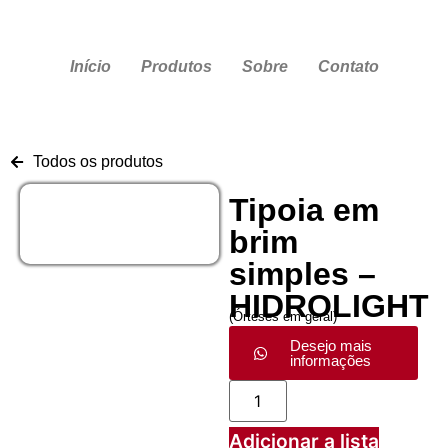
Início
Produtos
Sobre
Contato
Todos os produtos
Tipoia em
brim
simples –
HIDROLIGHT
(
Órteses em geral
)
Desejo mais
informações
Adicionar a lista