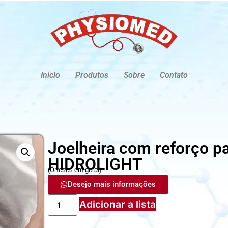
Início
Produtos
Sobre
Contato
Joelheira com reforço pa
HIDROLIGHT
(
Órteses em geral
)
Desejo mais informações
Adicionar a lista