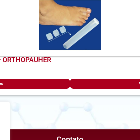
s – ORTHOPAUHER
es
Contato