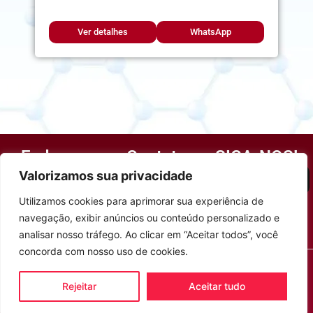
Ver detalhes
WhatsApp
Endereço
Contato
SIGA-NOS!
R. Buenos Aires, 40
(13) 3384-1612
Valorizamos sua privacidade
Instagram
– Vila Maia
(13) 99185-0820
Utilizamos cookies para aprimorar sua experiência de
Guarujá, 11410-010,
WhatsApp
navegação, exibir anúncios ou conteúdo personalizado e
BR
bruno@physiomedguaruja.com.br
analisar nosso tráfego. Ao clicar em “Aceitar todos”, você
concorda com nosso uso de cookies.
© 2023 – 2026 Physiomed Guarujá – Produtos médicos e
Olá, você precisa de ajuda?
hospitalares
Rejeitar
Aceitar tudo
Desenvolvido por Bistec Soft
– Todos os direitos
reservados