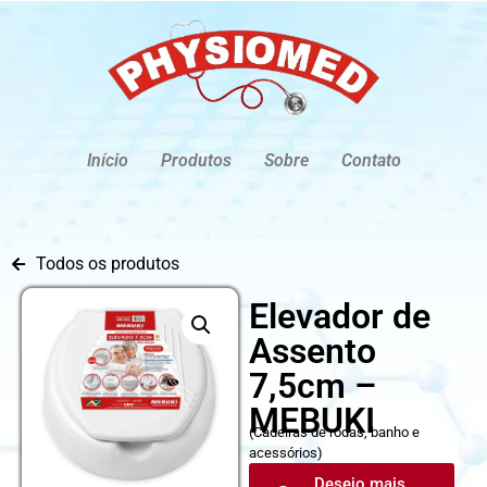
Início
Produtos
Sobre
Contato
Todos os produtos
Elevador de
Assento
7,5cm –
MEBUKI
(
Cadeiras de rodas, banho e
acessórios
)
Desejo mais