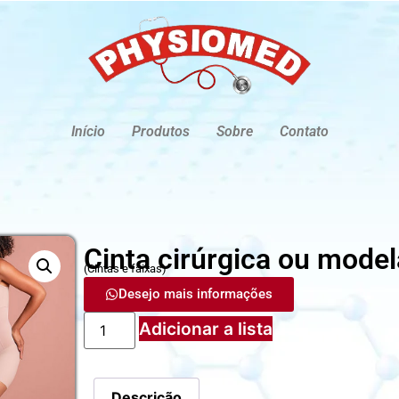
Início
Produtos
Sobre
Contato
Cinta cirúrgica ou mode
(
Cintas e faixas
)
Desejo mais informações
Adicionar a lista
Descrição