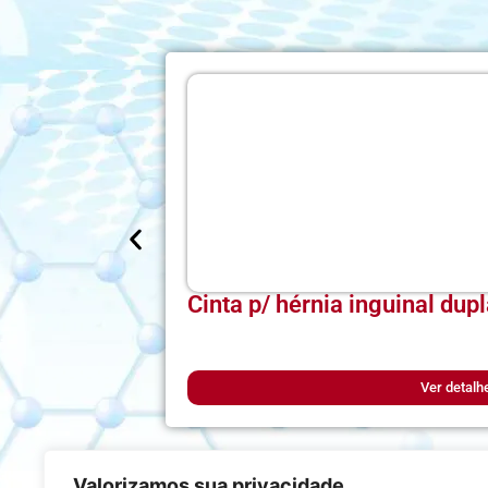
Cinta p/ hérnia inguinal du
Ver detalh
Valorizamos sua privacidade