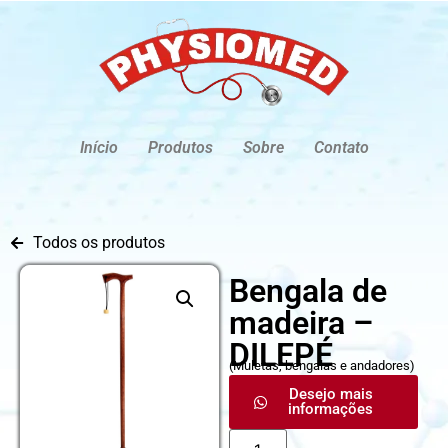
Início
Produtos
Sobre
Contato
Todos os produtos
Bengala de
madeira –
DILEPÉ
(
Muletas, bengalas e andadores
)
Desejo mais
informações