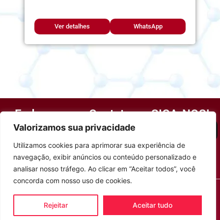
Ver detalhes
WhatsApp
Endereço
Contato
SIGA-NOS!
R. Buenos Aires, 40
(13) 3384-1612
Valorizamos sua privacidade
Instagram
– Vila Maia
(13) 99185-0820
Utilizamos cookies para aprimorar sua experiência de
Guarujá, 11410-010,
WhatsApp
navegação, exibir anúncios ou conteúdo personalizado e
BR
bruno@physiomedguaruja.com.br
analisar nosso tráfego. Ao clicar em “Aceitar todos”, você
concorda com nosso uso de cookies.
© 2023 – 2026 Physiomed Guarujá – Produtos médicos e
hospitalares
Rejeitar
Aceitar tudo
Desenvolvido por Bistec Soft
– Todos os direitos
reservados