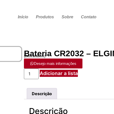
Início
Produtos
Sobre
Contato
Bateria CR2032 – ELGI
(
Descartáveis
)
Desejo mais informações
Adicionar a lista
Descrição
Descrição