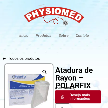
Início
Produtos
Sobre
Contato
Todos os produtos
Atadura de
Rayon –
POLARFIX
(
Descartáveis
)
Desejo mais
informações